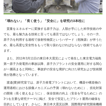
「壊れない」「長く使う」「安全に」を研究の3本柱に
質量をエネルギーに変換する原子力は、人類が手にした科学技術の中
でも、最も魅力ある技術と言っても過言ではないでしょう。その一方、
原子力を利用する過程で放射性物質というハザード（危険源）が伴うた
め、最も高度な安全性をもって取り扱わなければならない技術でもあり
ます。
また、2011年3月11日の東日本大震災によって発生した東京電力福島
第一原子力発電所の事故以降、原子力プラントの安全運用に対する関心
が一層高まると同時に、事故炉の安全な廃炉に向けた研究および技術開
発が急務となっています。
渡邉(豊)研究室では、原子力発電プラントにおいて、機器や構造物の
運用過程における損傷メカニズムの予測（壊れないために）、劣化対策
の開発（長く使えるように）、保全技術の向上（安全を守るために）の
3つを主要な研究テーマに掲げ、安全で安定したプラント運用の確保を
目的としています。さらに、東日本大震災以降、国際廃炉研究開発機構