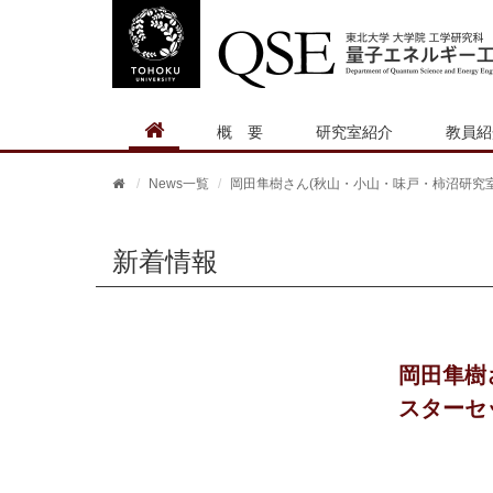
概要
研究室紹介
教員紹
News一覧
岡田隼樹さん(秋山・小山・味戸・柿沼研究
新着情報
岡田隼樹
スターセ