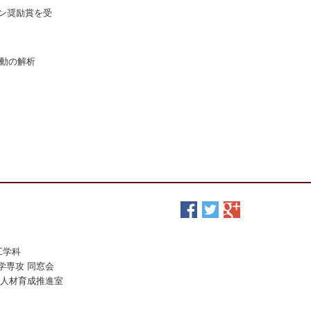
ョン奨励賞を受
動の解析
工学科
学専攻 同窓会
ア人材育成推進室