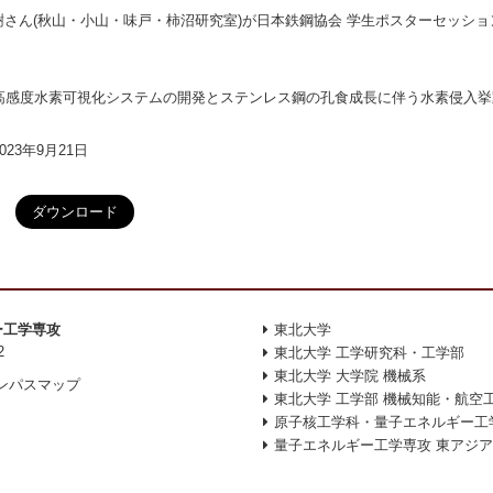
隼樹さん(秋山・小山・味戸・柿沼研究室)が日本鉄鋼協会 学生ポスターセッシ
度水素可視化システムの開発とステンレス鋼の孔食成長に伴う水素侵入挙
23年9月21日
ダウンロード
ー工学専攻
東北大学
2
東北大学 工学研究科・工学部
東北大学 大学院 機械系
ンパスマップ
東北大学 工学部 機械知能・航空
原子核工学科・量子エネルギー工
量子エネルギー工学専攻 東アジ